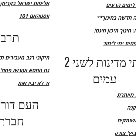
אליפות ישראל בקריוקי
לימים הרעים
ווסטהאם 101
 חדשה בחינוך
**
 חינוך תיכון חינם
!
תרבו
חית ימי לימוד
שתי מדינות לשני
2
תיקוני רגב מעבירים ת
גם החטא ועונשו פסול
עמים
זר לא יבין זאת
מיותרת
העם דור
קנה
חברתי 
ושותקים
יץ' צודק