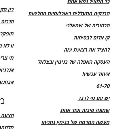
כל המציל נפש אחת
בין הק
הבנקים מתעללים באוכלוסיות החלשות
הנבוט 
הרהורים של שמאלני
מופקרי
קו אדום לבטיחות
זו לא 
להציל את רצועת עזה
מי צרי
העסקה האפלה של בנימין ובצלאל
אנרגיות
איחוד עכשיו
!
אבחנות
61-70
מ
יש עם מי לדבר
שמונה סיבות ועוד אחת
הצעה 
מעשה המרמה של בנימין נתניהו
מלחמת