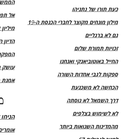
הממשל
כעת תורו של נתניהו
אל תפק
מילון מונחים מקוצר לחברי הכנסת ה-1
9
מיליון 
גם לא ברגליים
הדיון 
זכויות תמורת שלום
המפקח 
החייל באוטוביאנקי ואנחנו
עושק ה
ספקות לגבי אחדות השורה
אמנת ס
הכחשה לא משכנעת
מאבקים אבודים
דרך השמאל לא נוסתה
לא לשימוש בצלפים
הניחו 
מהמדינות השנואות ביותר
אומרים