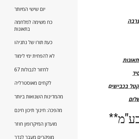
יום שישי המיותר
ערבה
כח משימה למלחמה
בתאונות
כעת תורו של נתניהו
לא להפחית ימי לימוד
אונות
לחזור לגבולות 67
יד
לקחים מאוסטרליה
קטל בכבישי
ם
מהמדינות השנואות ביותר
לום
מהפכה: חינוך תיכון חינם
בע"מ
**
מועדון המיקרופון חוזר
מופקרים מעבר לגדר