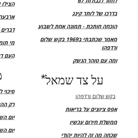
לחזור לגבולות 67
הצילו 
בדרכו של לותר קינג
ארבעה 
הוכחה חותכת - תמונה אחת לשבוע
דברים 
מאמר שכתבתי ב1969 בקש שלום
מי תומ
ורדפהו
העם דו
ומה עם טוהר הנשק
מ
*על צד שמאל
סיכוי ל
בקש שלום ורדפהו
רק ההו
אפס ציוצים על בריאות
יום הש
ממשלת חירום עכשיו
יום הש
שכחה מה זה להיות יהודי