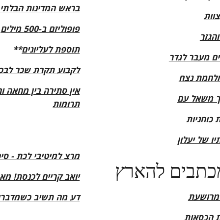
בראש המדינות הבלתי ש
צוות
פופוליזם ב-500 מילים
והגזר
תוספת לעליונים
**
ם מעבר לגדר
לקבוע תקרת שכר לבכי
מלחמת נצח
אין סתירה בין מחאה ו
ך משאל עם
תרומות
 כוחניות
יו של יעלון
מרצ למיטיבי לכת - סיכ
כתבים להארץ
יואב קריים לכנסת! מאמר
מרושעת
דע מה תשיב כשמדברים
 הכסאות