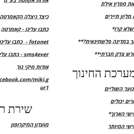
אודות אקווסול בע"מ
את מפרץ אילת
מליון תיירים
כיצד ניצלה הקאמרטה
שלא קרו
*
כתבו עלינו - קאמרטה
ך במדינה פלשתינאית
**?
כתבו עלינו - fotonet
רש צדק חברתי
**
כתבו עלינו - sms4ever
אודות מיקי גור
ערכת החינוך
cebook.com/miki.g
ur1
נוער השוליים
רים יכולים
**שירת רבים
ישי הארוך
*
מועדון המיקרופון
ישי המיותר