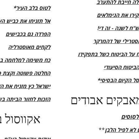
ה חייבת להתערב
לטוס בלב העיר
*
ירו את הגימלאים
אל תזניחו את כביש ה
ש"ח לשנה - זה די
!
הפרדה גם בכבישים
הסטרילי של דהמרקר
לקחים מאוסטרליה
על הביטוח כשל בתפקידו
כח משימה למלחמה בת
ביטוח הסיעודי
החלטה פשוטה וקצת ס
ל הקיום הבסיסי
*
ישראל כץ מזניח את ה
הזכות לחזור הביתה בש
אקווסול 
לסוסים
 לא לפיל הלבן
**