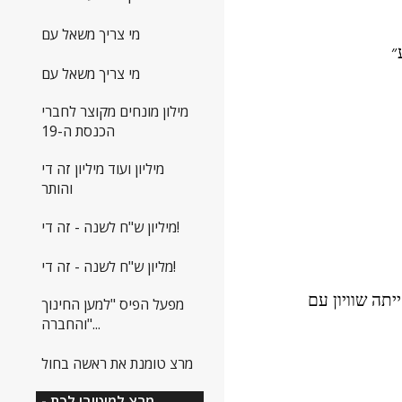
מי צריך משאל עם
״
מי צריך משאל עם
מילון מונחים מקוצר לחברי
הכנסת ה-19
מיליון ועוד מיליון זה די
והותר
מיליון ש"ח לשנה - זה די!
מליון ש"ח לשנה - זה די!
בדיון שנערך, הועלה, בין היתר,  גם רעיון הריצה המשותפת עם העבודה. דומני כי לו הייתה נערכת הצבעה התוצאה הייתה שוויון עם 
מפעל הפיס "למען החינוך
והחברה"...
מרצ טומנת את ראשה בחול
מרצ למיטיבי לכת -