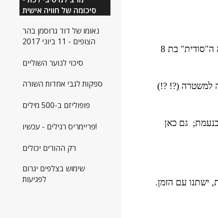
סיכומה של חוויה אישית
נאומו של דוד גרוסמן בהר
הצופים - 11 ביוני 2017
לבסוף, בסיועו הנמרץ של אורן טוקטלי, יו"ר פורום הסניפים ועל  פי החלטתו  של מזכ״ל המפלגה וקיבלתי את הרשימה ה"סודית" בת 8 
סיכוי לנוער השוליים
ספקות לגבי אחדות השורה
בעת כתיבת שורות אלה אני קורא בעיתונות סיפורים לא מחמיאים על מרצ מאותו הז'אנר. מזכ"ל המפלגה הודיע שיפנה למשטרה (?! ?!) 
פופוליזם ב-500 מילים
חבר הנהלה בשם דניאל צרפתי מאשים את יו"ר המפלגה בהפצת שקרים לאחר שמזכירתה לא נבחרה לתפקיד כלשהו בנעמת;  גם כאן 
פריימריס רגילים - עכשיו!
רק ההורים יכולים
שימוש בצלפים יגרום
לפגיעות
 ישתנו עם הזמן.