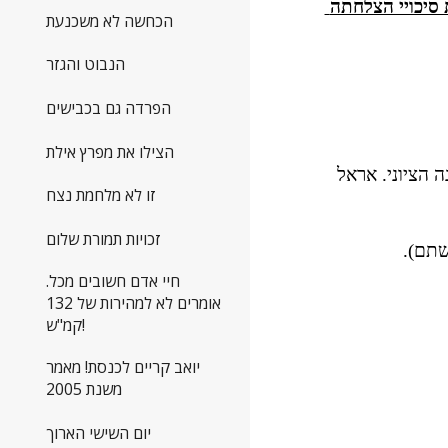
המסקנה השנייה אליה הגעתי, אפוא, הייתה כי מרצ חייבת להציג תמהיל משודרג של מועמדים אם ברצונה להגדיל את סיכויי הצלחתה 
הכחשה לא משכנעת
הנבוט והגזר
הפרדה גם בכבישים
הצילו את מפרץ אילת
באחד המאמרים כתבתי כי הציבור מחפש אנשים שהוכיחו את עצמם גם בתחומי עשייה אחרים. נתתי דוגמאות מהמחנה הציוני. אראל 
זו לא מלחמת נצח
זכויות תמורת שלום
שתם). 
חיי אדם חשובים מכל.
אומרים לא למהירות של 132
קמ"ש!
יואב קריים לכנסת! מאמר
משנת 2005
יום השישי הארוך