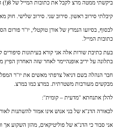
ביקשתי ממטה מרצ לקבל את כתובות המייל של 8(!) חברי מרצ האחרונים שעדיין נותרו בעיר יהוד.
קיבלתי סירוב ראשון. סירוב שני. סירוב שלישי. חוק מ
כתובות המייל.
בתלונה על יריב אופנהיימר לאחר שזה האחרון הפיץ מי
מבקשים מעורבות משטרתית. במרצ כמו במרצ.
להלן אתנחתא "מדעית – קומית":
לכאורה הדנ"א של בני אנוש אינו אמור להשתנות לאור
אני סבור כי הדנ"א של פוליטיקאים, מהזן השקוע אך ו