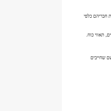
לא כך הפוליטיקאים. כדי להמשיך ולכהן בתפקידם, עליהם להיבחר מחדש וכדי לטפס במעלה הסולם עליהם לדחוק את חבריהם כלפי 
, תאווי כוח.
כדי להסיר כל ספק: התיאור הזה מתייחס רק לחלק מהפוליטיקאים. הקרינה המייננת איננה משפיעה על כולם. אבל  כשם שחייבים 