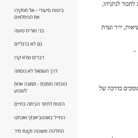
הבנתי גם כי בקרב הפעילים אין תחושה של דחיפות בשעה שהבחירות הבאות אינן נראות באופק. ( ניסיונותיו של הרצוג לחבור לנתניהו, 
ביטוח סיעודי - אל תפקירו
את הגימלאים
החלטתי להרחיב את המעגל ופניתי למטה מרצ בבקשה לקבל מספר כתובות מייל של מספר ממלאי תפקידים ( יו״ר הנשיאות, יו״ר ועדת 
בני מוריס טועה
גם לא ברגליים
 
דברים שלא קרו
דרך השמאל לא נוסתה
הוכחה חותכת - תמונה אחת
המשכתי בסבב הטלפונים. שאלתי את חבריי השמאלנים, מה לדעתכם הבעיה עם מרצ? ורובם אמרו בערך כך: אנחנו תומכים בדרכה של 
לשבוע
הזכות לחזור הביתה בחיים
החייל באוטוביאנקי ואנחנו
החלטה פשוטה וקצת סיד