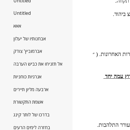
Untitled
תקווה.
Untitled
 ביהוד. 
אאא
אבחנותיו של יעלון
אברמוביץ' צודק
נזכרתי בבחירות 2009 שבהן קיבלה מרצ, בראשות חיים אורון המצוין , 3 מנדטים בלבד. נזכרתי גם ברטוריקה של הבחירות האחרונות. ( ״ 
אל תזניחו את כביש הערבה
המסקנה הראשונה אליה הגעתי בעקבות סבב שיחות הטלפון הייתה כי מרצ חייבת לחבור למפלגת העבודה לאלתר ולרוץ עמה יחד 
אנרגיות כוחניות
ארבעה מליון תיירים
אשמת התקשורת
בדרכו של לותר קינג
החלטתי להעביר מסר זה לאחדים מחבריי הפעילים  במרצ והתאכזבתי לדעת כי הרעיון לחבור למפלגת העבודה אינו מעורר התלהבות. 
בחזרה לימים הרעים