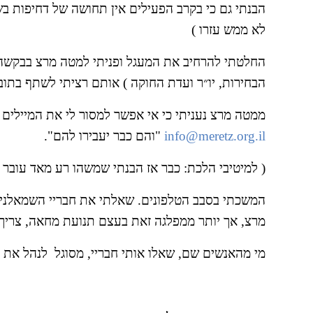
לא ממש עזרו )
הבחירות, יו״ר ועדת החוקה ) אותם רציתי לשתף בתובנ
ממטה מרצ נעניתי כי אי אפשר למסור לי את המיילים ה
info@meretz.org.il
 "והם כבר יעבירו להם".
( למיטיבי הלכת: כבר אז הבנתי שמשהו רע מאד עובר 
מרצ, אך יותר ממפלגה זאת בעצם תנועת מחאה, צריך ל
מי מהאנשים שם, שאלו אותי חבריי, מסוגל  לנהל את 