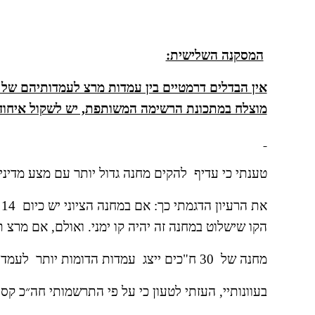
המסקנה השלישית:
מוצלח במתכונת הרשימה המשותפת, יש לשקול איחוד
טענתי כי עדיף  להקים מחנה גדול יותר עם מצע מדיני
הקו שישלוט במחנה זה יהיה קו ימני. ואולם, אם מרצ תצטרף, יהיה במחנה ה
מחנה של  30 ח"כים ייצג  עמדות הדומות יותר  לעמדות מרצ וזה מצב עדיף בהרבה על המצב כיום.
בעוונותיי, העזתי לטעון כי על פי התרשמותי חה״כ קסנ