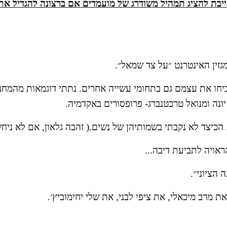
זין האינטרנט ״על צד שמאל״.
 יונה ומנואל טרכטנברג- פרופסורים באקדמיה. 
. הכיצד לא נקבתי בשמותיהן של נשים.( זהבה גלאון, אם לא ניח
אויה לתביעת דיבה...
הציוני״.
מרב מיכאלי, את ציפי לבני, את שלי יחימוביץ׳. 