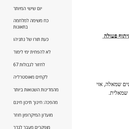
יום שישי המיותר
כח משימה למלחמה
בתאונות
אין הבדלים דרמטיים בין עמדות מרצ לעמדותיהם של חברים רבים במחנה הציוני, בטווח הארוך , לאחר פרק זמן של שיתוף פעולה 
כעת תורו של נתניהו
לא להפחית ימי לימוד
לחזור לגבולות 67
לקחים מאוסטרליה
את הרעיון הדגמתי כך: אם במחנה הציוני יש כיום  14 ח״כים בעלי אוריינטציה ימנית  ( ברושי ושות׳ ) ו-11 ח״כים הנוטים שמאלה, אזי 
מהמדינות השנואות ביותר
מהפכה: חינוך תיכון חינם
מועדון המיקרופון חוזר
מופקרים מעבר לגדר